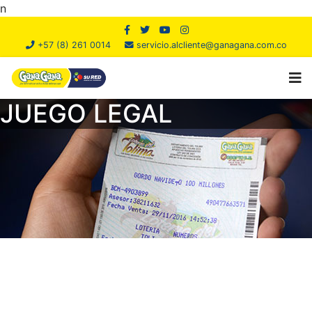
n
+57 (8) 261 0014
servicio.alcliente@ganagana.com.co
JUEGO LEGAL