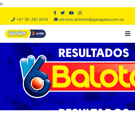
n
+57 (8) 261 0014
servicio.alcliente@ganagana.com.co